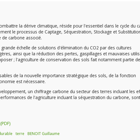
à combattre la dérive climatique, réside pour l'essentiel dans le cycle du 
lement le processus de Captage, Séquestration, Stockage et Substitution
ge de carbone associé.
 à grande échelle de solutions d'élimination du CO2 par des cultures
s, ainsi que la réduction des pertes, gaspillages et mauvaises utilis
poser ; l'agriculture de conservation des sols fait notamment partie d
sables de la nouvelle importance stratégique des sols, de la fonction
économie est nécessaire.
eloppement, un chiffrage carbone du secteur des terres incluant les ef
erformances de l'agriculture incluant la séquestration du carbone, son
durable
terre
BENOIT Guillaume