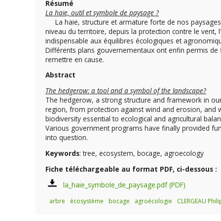
Résumé
La haie, outil et symbole de paysage ?
La haie, structure et armature forte de nos paysages 
niveau du territoire, depuis la protection contre le vent, l
indispensable aux équilibres écologiques et agronomiques
Différents plans gouvernementaux ont enfin permis de fi
remettre en cause.
Abstract
The hedgerow: a tool and a symbol of the landscape?
The hedgerow, a strong structure and framework in our r
region, from protection against wind and erosion, and 
biodiversity essential to ecological and agricultural ba
Various government programs have finally provided fund
into question.
Keywords
: tree, ecosystem, bocage, agroecology
Fiche téléchargeable au format PDF, ci-dessous :
la_haie_symbole_de_paysage.pdf
arbre
écosystème
bocage
agroécologie
CLERGEAU Phili