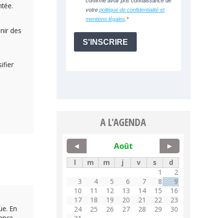
ntée.
nir des
ifier
A L'AGENDA
Août
◀
▶
l
m
m
j
v
s
d
1
2
3
4
5
6
7
8
9
10
11
12
13
14
15
16
17
18
19
20
21
22
23
ue. En
24
25
26
27
28
29
30
dence