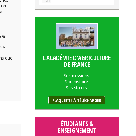
31
aient
de
0 %.
aux
L'ACADÉMIE D'AGRICULTURE
ins que
DE FRANCE
Ses missions.
Son histoire.
Ses statuts.
PLAQUETTE À TÉLÉCHARGER
ÉTUDIANTS &
ENSEIGNEMENT