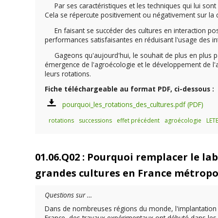
Par ses caractéristiques et les techniques qui lui sont 
Cela se répercute positivement ou négativement sur la c
En faisant se succéder des cultures en interaction posit
performances satisfaisantes en réduisant l'usage des int
Gageons qu'aujourd'hui, le souhait de plus en plus par
émergence de l'agroécologie et le développement de l'agr
leurs rotations.
Fiche téléchargeable au format PDF, ci-dessous :
pourquoi_les_rotations_des_cultures.pdf
rotations
successions
effet précédent
agroécologie
LETE
01.06.Q02 : Pourquoi remplacer le lab
grandes cultures en France métropo
Questions sur …
Dans de nombreuses régions du monde, l'implantation des
France, des travaux expérimentaux ont débuté dans les an