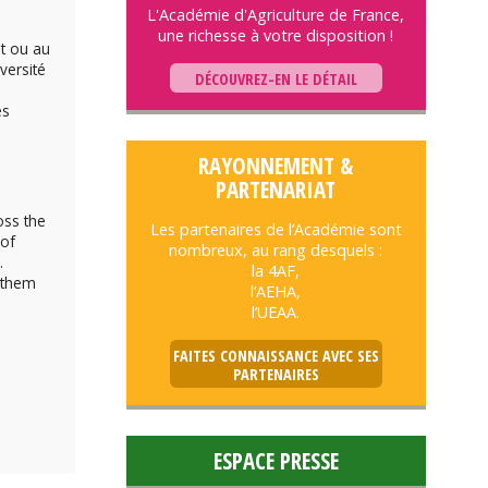
L'Académie d'Agriculture de France,
une richesse à votre disposition !
t ou au
iversité
DÉCOUVREZ-EN LE DÉTAIL
es
RAYONNEMENT &
PARTENARIAT
oss the
Les partenaires de l’Académie sont
 of
nombreux, au rang desquels :
.
la 4AF,
l them
l’AEHA,
l’UEAA.
FAITES CONNAISSANCE AVEC SES
PARTENAIRES
ESPACE PRESSE