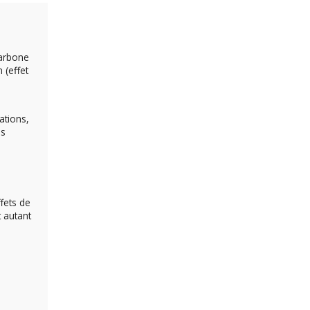
carbone
 (effet
ations,
es
fets de
t autant