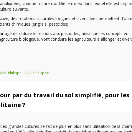
appliquées, chaque culture modifie le milieu dans lequel elle est impla
ulture suivante.
ive, des rotations culturales longues et diversifiées permettent d'obte
rants chimiques (engrais, pesticides).
tagé de réduire le recours aux pesticides, ainsi que les concepts en
iculture biologique, vont conduire les agriculteurs à allonger et divers
RME Philippe
VIAUX Philippe
our par du travail du sol simplifié, pour les
litaine ?
 grandes cultures se fait de plus en plus sans utilisation de la charr
nées 1980, afin d'étudier l'intérêt du non labour ; ils ont mis en évi