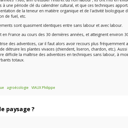
à une période clé du calendrier cultural, et que ces techniques apport
ntation de la teneur en matière organique et de l'activité biologique 
n de fuel, etc.
ements sont quasiment identiques entre sans labour et avec labour.
 en France au cours des 30 dernières années, et atteignent environ 3
itrise des adventices, car il faut alors avoir recours plus fréquemment 
de détruire les plantes vivaces (chiendent, liseron, chardon, etc.). Aussi
dre difficile la maîtrise des adventices en techniques sans labour, à mo
bants totaux.
que
agroécologie
VIAUX Philippe
 de paysage ?