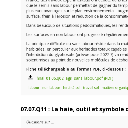
que le semis sans labour permettait de gagner du temps 
plusieurs avantages sur le plan environnemental : augme
surface, frein à l'érosion et réduction de la consommatio
Dans beaucoup de situations pédoclimatiques, les rend
Les surfaces en non labour ont progressé régulièrement
La principale difficulté du sans labour réside dans la ma
herbicides, en particulier aux herbicides totaux capables 
l'interdiction du glyphosate (prévue pour 2022 ?) va ren
soient mises au point de nouvelles molécules de désher
Fiche téléchargeable au format PDF, ci-dessous :
final_01.06.q02_agri_sans_labour.pdf
labour
non labour
fertilité sol
travail sol
matière organi
07.07.Q11 : La haie, outil et symbole
Questions sur …