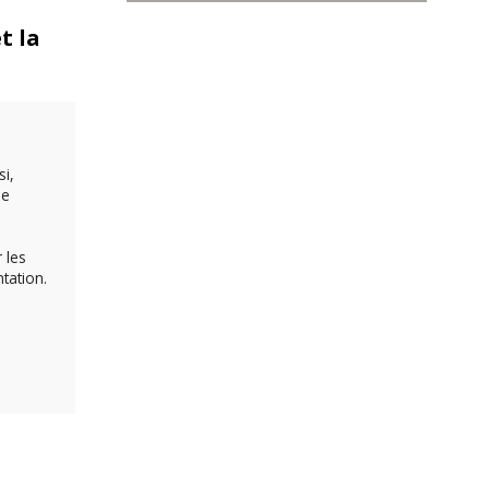
t la
i,
de
 les
tation.