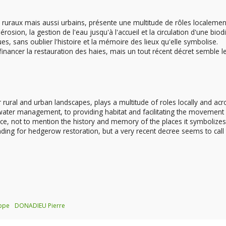
ruraux mais aussi urbains, présente une multitude de rôles localemen
'érosion, la gestion de l'eau jusqu'à l'accueil et la circulation d'une biod
, sans oublier l'histoire et la mémoire des lieux qu'elle symbolise.
nancer la restauration des haies, mais un tout récent décret semble l
ural and urban landscapes, plays a multitude of roles locally and acr
water management, to providing habitat and facilitating the movement
lance, not to mention the history and memory of the places it symbolizes
ing for hedgerow restoration, but a very recent decree seems to cal
ppe
DONADIEU Pierre