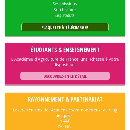
Ses missions.
Son histoire.
Ses statuts.
PLAQUETTE À TÉLÉCHARGER
ÉTUDIANTS & ENSEIGNEMENT
L'Académie d'Agriculture de France, une richesse à votre
disposition !
DÉCOUVREZ-EN LE DÉTAIL
RAYONNEMENT & PARTENARIAT
Les partenaires de l’Académie sont nombreux, au rang
desquels :
la 4AF,
l’AEHA,