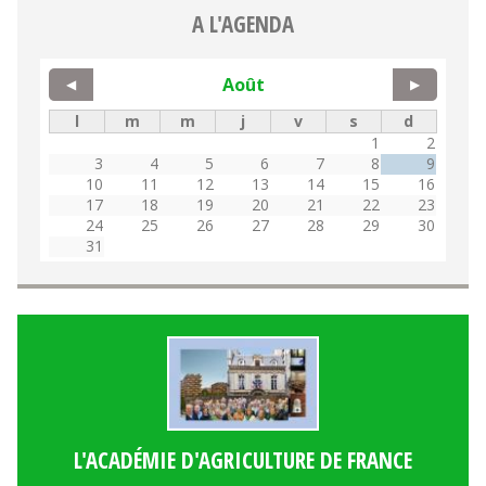
A L'AGENDA
Août
◀
▶
l
m
m
j
v
s
d
1
2
3
4
5
6
7
8
9
10
11
12
13
14
15
16
17
18
19
20
21
22
23
24
25
26
27
28
29
30
31
L'ACADÉMIE D'AGRICULTURE DE FRANCE