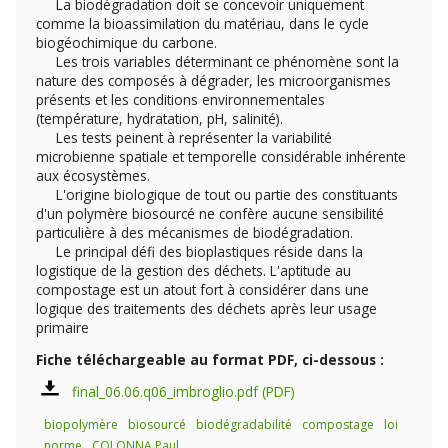
La biodégradation doit se concevoir uniquement
comme la bioassimilation du matériau, dans le cycle
biogéochimique du carbone.
Les trois variables déterminant ce phénomène sont la
nature des composés à dégrader, les microorganismes
présents et les conditions environnementales
(température, hydratation, pH, salinité).
Les tests peinent à représenter la variabilité
microbienne spatiale et temporelle considérable inhérente
aux écosystèmes.
L'origine biologique de tout ou partie des constituants
d'un polymère biosourcé ne confère aucune sensibilité
particulière à des mécanismes de biodégradation.
Le principal défi des bioplastiques réside dans la
logistique de la gestion des déchets. L'aptitude au
compostage est un atout fort à considérer dans une
logique des traitements des déchets après leur usage
primaire
Fiche téléchargeable au format PDF, ci-dessous :
final_06.06.q06_imbroglio.pdf
biopolymère
biosourcé
biodégradabilité
compostage
loi
norme
COLONNA Paul