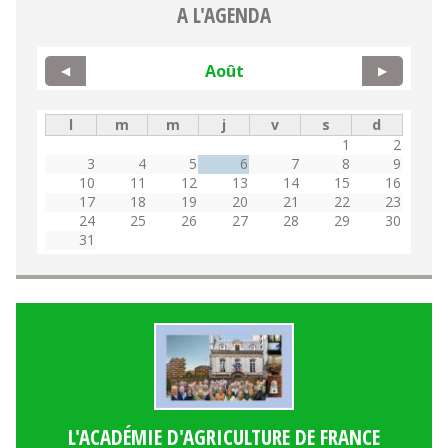
A L'AGENDA
Août
◀
▶
l
m
m
j
v
s
d
1
2
3
4
5
6
7
8
9
10
11
12
13
14
15
16
17
18
19
20
21
22
23
24
25
26
27
28
29
30
31
L'ACADÉMIE D'AGRICULTURE DE FRANCE