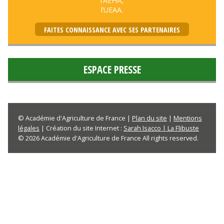
l’AEHA,
l’UEAA.
FAITES CONNAISSANCE AVEC SES PARTENAIRES
ESPACE PRESSE
© Académie d'Agriculture de France |
Plan du site
|
Mentions
légales
| Création du site Internet :
Sarah Isacco | La Flibuste
© 2026 Académie d'Agriculture de France All rights reserved.