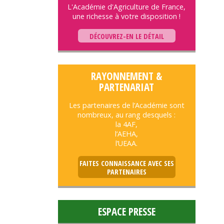
L'Académie d'Agriculture de France,
une richesse à votre disposition !
DÉCOUVREZ-EN LE DÉTAIL
RAYONNEMENT &
PARTENARIAT
Les partenaires de l’Académie sont
nombreux, au rang desquels :
la 4AF,
l’AEHA,
l’UEAA.
FAITES CONNAISSANCE AVEC SES
PARTENAIRES
ESPACE PRESSE