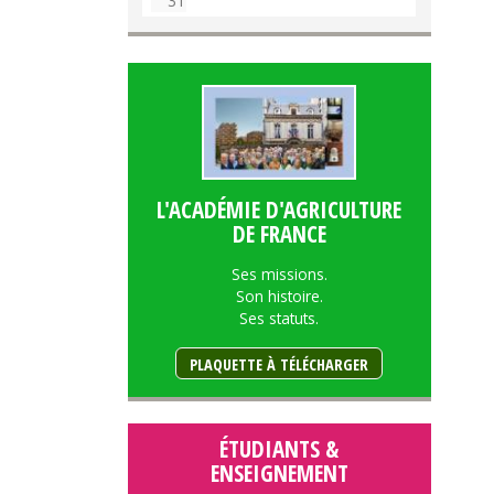
31
L'ACADÉMIE D'AGRICULTURE
DE FRANCE
Ses missions.
Son histoire.
Ses statuts.
PLAQUETTE À TÉLÉCHARGER
ÉTUDIANTS &
ENSEIGNEMENT