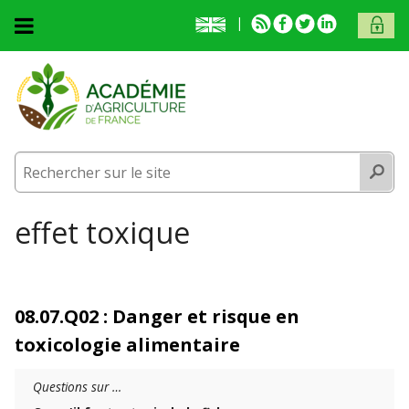
Aller au contenu principal
English
RSS
Facebook
Twitter
Linkedin
ACCÈS
presentation
MEMB
Accueil
L'académie
L'académie
Activités
Recherc
Activités
Membres
Membres
Prix et médailles
Vous êtes ici
effet toxique
Publications
Prix et médailles
Fonds documentaire
Publications
08.07.Q02 : Danger et risque en
Contact et venue
Fonds documentaire
toxicologie alimentaire
Contact et venue
Questions sur …