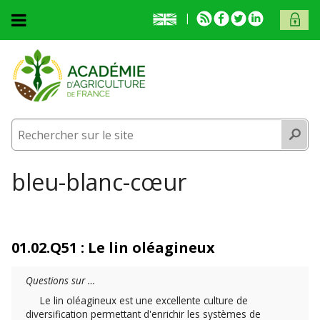
Aller au contenu principal
English
RSS
Facebook
Twitter
Linkedin
ACCÈS
presentation
MEMB
Accueil
L'académie
L'académie
Activités
Recherc
Activités
Membres
Membres
Prix et médailles
Vous êtes ici
bleu-blanc-cœur
Publications
Prix et médailles
Fonds documentaire
Publications
01.02.Q51 : Le lin oléagineux
Contact et venue
Fonds documentaire
Contact et venue
Questions sur …
Le lin oléagineux est une excellente culture de
diversification permettant d'enrichir les systèmes de