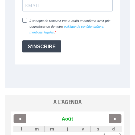
A L'AGENDA
Août
◀
▶
l
m
m
j
v
s
d
1
2