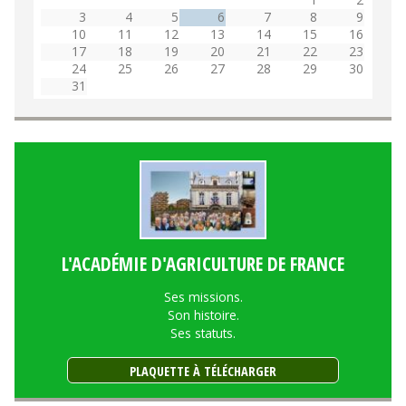
3
4
5
6
7
8
9
10
11
12
13
14
15
16
17
18
19
20
21
22
23
24
25
26
27
28
29
30
31
L'ACADÉMIE D'AGRICULTURE DE FRANCE
Ses missions.
Son histoire.
Ses statuts.
PLAQUETTE À TÉLÉCHARGER