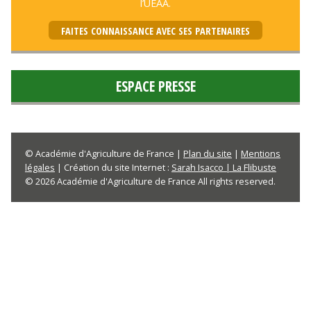
l’UEAA.
FAITES CONNAISSANCE AVEC SES PARTENAIRES
ESPACE PRESSE
© Académie d'Agriculture de France |
Plan du site
|
Mentions
légales
| Création du site Internet :
Sarah Isacco | La Flibuste
© 2026 Académie d'Agriculture de France All rights reserved.