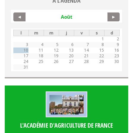
A L'AGENDA
Août
◀
▶
l
m
m
j
v
s
d
1
2
3
4
5
6
7
8
9
10
11
12
13
14
15
16
17
18
19
20
21
22
23
24
25
26
27
28
29
30
31
L'ACADÉMIE D'AGRICULTURE DE FRANCE