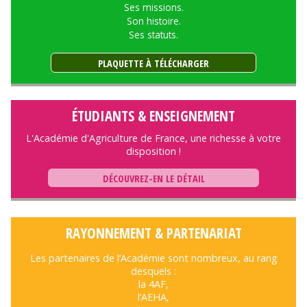
Ses missions.
Son histoire.
Ses statuts.
PLAQUETTE À TÉLÉCHARGER
ÉTUDIANTS & ENSEIGNEMENT
L'Académie d'Agriculture de France, une richesse à votre
disposition !
DÉCOUVREZ-EN LE DÉTAIL
RAYONNEMENT & PARTENARIAT
Les partenaires de l’Académie sont nombreux, au rang
desquels :
la 4AF,
l’AEHA,