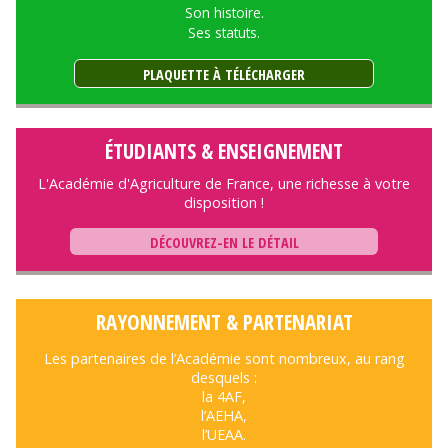
Son histoire.
Ses statuts.
PLAQUETTE À TÉLÉCHARGER
ÉTUDIANTS & ENSEIGNEMENT
L'Académie d'Agriculture de France, une richesse à votre
disposition !
DÉCOUVREZ-EN LE DÉTAIL
RAYONNEMENT & PARTENARIAT
Les partenaires de l’Académie sont nombreux, au rang
desquels :
la 4AF,
l’AEHA,
l’UEAA.