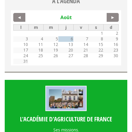
A L'AGENDA
Août
◀
▶
l
m
m
j
v
s
d
1
2
3
4
5
6
7
8
9
10
11
12
13
14
15
16
17
18
19
20
21
22
23
24
25
26
27
28
29
30
31
L'ACADÉMIE D'AGRICULTURE DE FRANCE
Ses missions.