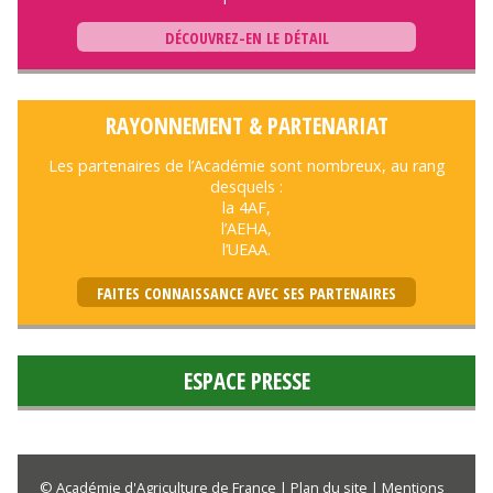
DÉCOUVREZ-EN LE DÉTAIL
RAYONNEMENT & PARTENARIAT
Les partenaires de l’Académie sont nombreux, au rang
desquels :
la 4AF,
l’AEHA,
l’UEAA.
FAITES CONNAISSANCE AVEC SES PARTENAIRES
ESPACE PRESSE
© Académie d'Agriculture de France |
Plan du site
|
Mentions