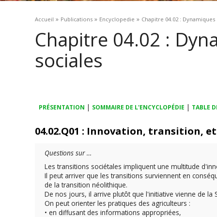
Vous êtes ici
»
»
»
Accueil
Publications
Encyclopedie
Chapitre 04.02 : Dynamiques 
Chapitre 04.02 : Dyn
sociales
|
|
PRÉSENTATION
SOMMAIRE DE L'ENCYCLOPÉDIE
TABLE D
04.02.Q01 : Innovation, transition,
Questions sur …
Les transitions sociétales impliquent une multitude d'i
Il peut arriver que les transitions surviennent en consé
de la transition néolithique.
De nos jours, il arrive plutôt que l'initiative vienne de la
On peut orienter les pratiques des agriculteurs :
• en diffusant des informations appropriées,