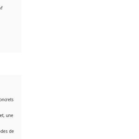
of
oncrets
et, une
modes de