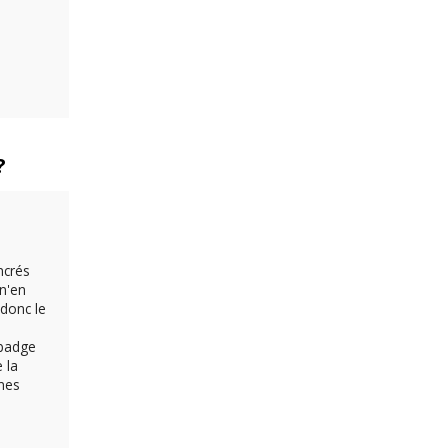
?
ncrés
 n'en
 donc le
 badge
 la
ènes