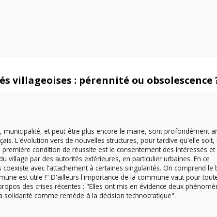
s villageoises : pérennité ou obsolescence 
municipalité, et peut-être plus encore le maire, sont profondément a
nçais. L'évolution vers de nouvelles structures, pour tardive qu'elle soit,
 première condition de réussite est le consentement des intéressés et
u village par des autorités extérieures, en particulier urbaines. En ce
s coexiste avec l'attachement à certaines singularités. On comprend le
une est utile !" D'ailleurs l'importance de la commune vaut pour toute
 propos des crises récentes : "Elles ont mis en évidence deux phénom
 la solidarité comme remède à la décision technocratique".