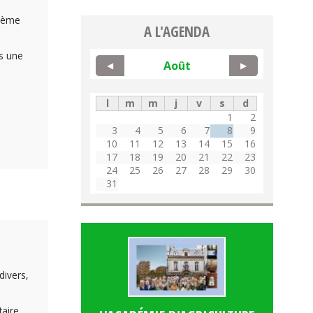
sième
A L'AGENDA
ns une
Août
◀
▶
l
m
m
j
v
s
d
1
2
3
4
5
6
7
8
9
10
11
12
13
14
15
16
17
18
19
20
21
22
23
24
25
26
27
28
29
30
31
divers,
taire