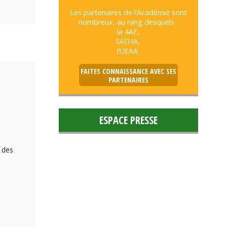
Les partenaires de l’Académie sont
nombreux, au rang desquels :
la 4AF,
l’AEHA,
l’UEAA.
FAITES CONNAISSANCE AVEC SES
PARTENAIRES
ESPACE PRESSE
n des