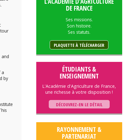
L'ACADÉMIE D'AGRICULTURE
.
DE FRANCE
Ses missions.
t
Son histoire.
utour
Ses statuts.
PLAQUETTE À TÉLÉCHARGER
e and
ÉTUDIANTS &
f a
ENSEIGNEMENT
ed by
L'Académie d'Agriculture de France,
une richesse à votre disposition !
stitute
DÉCOUVREZ-EN LE DÉTAIL
This
RAYONNEMENT &
PARTENARIAT