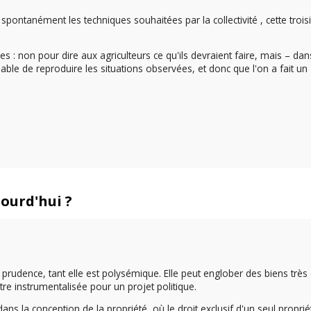
r spontanément les techniques souhaitées par la collectivité , cette troi
es : non pour dire aux agriculteurs ce qu'ils devraient faire, mais – da
ble de reproduire les situations observées, et donc que l'on a fait un
ourd'hui ?
prudence, tant elle est polysémique. Elle peut englober des biens très 
être instrumentalisée pour un projet politique.
ns la conception de la propriété, où le droit exclusif d'un seul proprié