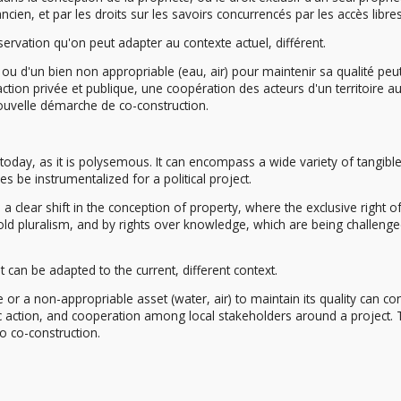
cien, et par les droits sur les savoirs concurrencés par les accès libres
vation qu'on peut adapter au contexte actuel, différent.
 ou d'un bien non appropriable (eau, air) pour maintenir sa qualité peu
ction privée et publique, une coopération des acteurs d'un territoire a
nouvelle démarche de co-construction.
day, as it is polysemous. It can encompass a wide variety of tangibl
 be instrumentalized for a political project.
clear shift in the conception of property, where the exclusive right o
 old pluralism, and by rights over knowledge, which are being challeng
an be adapted to the current, different context.
r a non-appropriable asset (water, air) to maintain its quality can con
ic action, and cooperation among local stakeholders around a project. 
o co-construction.