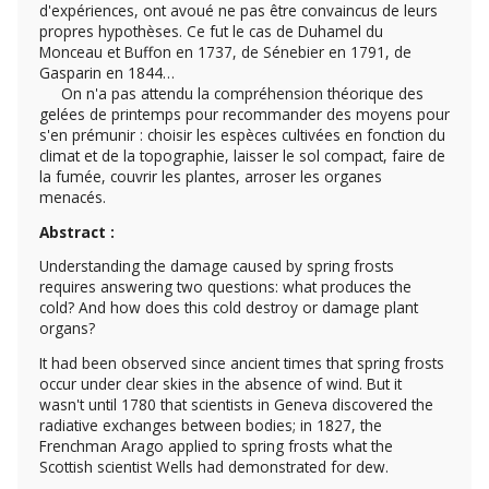
d'expériences, ont avoué ne pas être convaincus de leurs
propres hypothèses. Ce fut le cas de Duhamel du
Monceau et Buffon en 1737, de Sénebier en 1791, de
Gasparin en 1844…
On n'a pas attendu la compréhension théorique des
gelées de printemps pour recommander des moyens pour
s'en prémunir : choisir les espèces cultivées en fonction du
climat et de la topographie, laisser le sol compact, faire de
la fumée, couvrir les plantes, arroser les organes
menacés.
Abstract :
Understanding the damage caused by spring frosts
requires answering two questions: what produces the
cold? And how does this cold destroy or damage plant
organs?
It had been observed since ancient times that spring frosts
occur under clear skies in the absence of wind. But it
wasn't until 1780 that scientists in Geneva discovered the
radiative exchanges between bodies; in 1827, the
Frenchman Arago applied to spring frosts what the
Scottish scientist Wells had demonstrated for dew.