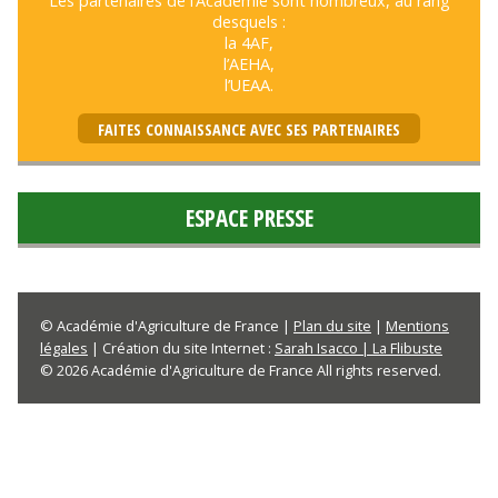
Les partenaires de l’Académie sont nombreux, au rang
desquels :
la 4AF,
l’AEHA,
l’UEAA.
FAITES CONNAISSANCE AVEC SES PARTENAIRES
ESPACE PRESSE
© Académie d'Agriculture de France |
Plan du site
|
Mentions
légales
| Création du site Internet :
Sarah Isacco | La Flibuste
© 2026 Académie d'Agriculture de France All rights reserved.