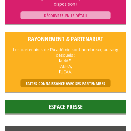
disposition !
DÉCOUVREZ-EN LE DÉTAIL
RAYONNEMENT & PARTENARIAT
Les partenaires de l’Académie sont nombreux, au rang
desquels :
la 4AF,
l’AEHA,
l’UEAA.
FAITES CONNAISSANCE AVEC SES PARTENAIRES
ESPACE PRESSE