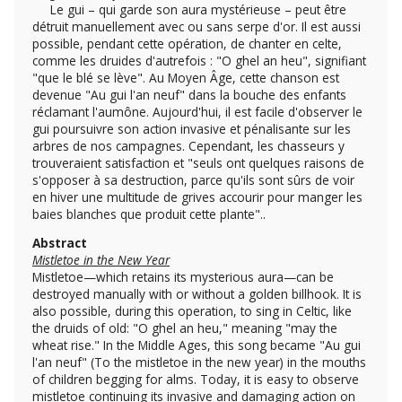
Le gui – qui garde son aura mystérieuse – peut être
détruit manuellement avec ou sans serpe d'or. Il est aussi
possible, pendant cette opération, de chanter en celte,
comme les druides d'autrefois : "O ghel an heu", signifiant
"que le blé se lève". Au Moyen Âge, cette chanson est
devenue "Au gui l'an neuf" dans la bouche des enfants
réclamant l'aumône. Aujourd'hui, il est facile d'observer le
gui poursuivre son action invasive et pénalisante sur les
arbres de nos campagnes. Cependant, les chasseurs y
trouveraient satisfaction et "seuls ont quelques raisons de
s'opposer à sa destruction, parce qu'ils sont sûrs de voir
en hiver une multitude de grives accourir pour manger les
baies blanches que produit cette plante"..
Abstract
Mistletoe in the New Year
Mistletoe—which retains its mysterious aura—can be
destroyed manually with or without a golden billhook. It is
also possible, during this operation, to sing in Celtic, like
the druids of old: "O ghel an heu," meaning "may the
wheat rise." In the Middle Ages, this song became "Au gui
l'an neuf" (To the mistletoe in the new year) in the mouths
of children begging for alms. Today, it is easy to observe
mistletoe continuing its invasive and damaging action on