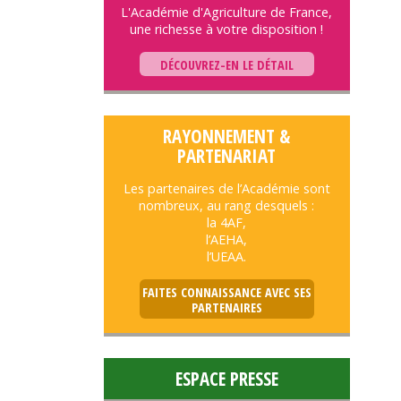
L'Académie d'Agriculture de France,
une richesse à votre disposition !
DÉCOUVREZ-EN LE DÉTAIL
RAYONNEMENT &
PARTENARIAT
Les partenaires de l’Académie sont
nombreux, au rang desquels :
la 4AF,
l’AEHA,
l’UEAA.
FAITES CONNAISSANCE AVEC SES
PARTENAIRES
ESPACE PRESSE