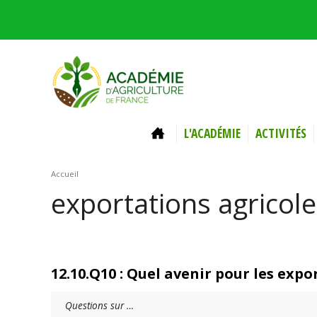
Aller au contenu principal
ACCUEIL
L'ACADÉMIE
ACTIVITÉS
Vous êtes ici
Accueil
exportations agricol
12.10.Q10 : Quel avenir pour les expo
Questions sur …