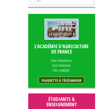
31
L'ACADÉMIE D'AGRICULTURE
DE FRANCE
Ses missions.
Son histoire.
Ses statuts.
PLAQUETTE À TÉLÉCHARGER
ÉTUDIANTS &
ENSEIGNEMENT