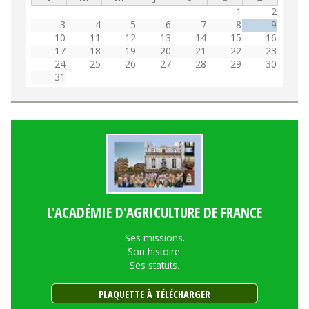
1
2
3
4
5
6
7
8
9
10
11
12
13
14
15
16
17
18
19
20
21
22
23
24
25
26
27
28
29
30
31
L'ACADÉMIE D'AGRICULTURE DE FRANCE
Ses missions.
Son histoire.
Ses statuts.
PLAQUETTE À TÉLÉCHARGER