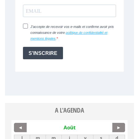
A L'AGENDA
Août
◀
▶
l
m
m
j
v
s
d