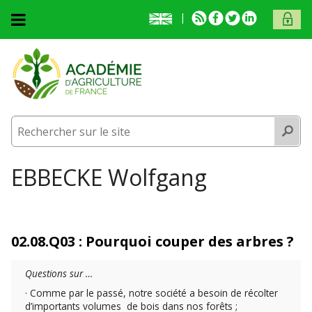
Aller au contenu principal
English
RSS
Facebook
Twitter
Linkedin
ACCÈS
presentation
MEMB
Accueil
L'académie
L'académie
Activités
Recherc
Activités
Membres
Membres
Prix et médailles
Vous êtes ici
EBBECKE Wolfgang
Publications
Prix et médailles
Fonds documentaire
Publications
02.08.Q03 : Pourquoi couper des arbres ?
Contact et venue
Fonds documentaire
Contact et venue
Questions sur …
· Comme par le passé, notre société a besoin de récolter
d’importants volumes de bois dans nos forêts ;