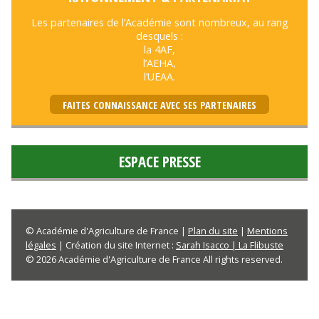
Les partenaires de l’Académie sont nombreux, au rang
desquels :
la 4AF,
l’AEHA,
l’UEAA.
FAITES CONNAISSANCE AVEC SES PARTENAIRES
ESPACE PRESSE
© Académie d'Agriculture de France |
Plan du site
|
Mentions
légales
| Création du site Internet :
Sarah Isacco | La Flibuste
© 2026 Académie d'Agriculture de France All rights reserved.