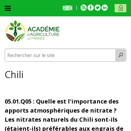
Aller au contenu principal
English
RSS
Facebook
Twitter
Linkedin
ACCÈS
presentation
MEMB
Accueil
L'académie
L'académie
Activités
Recherc
Activités
Membres
Membres
Prix et médailles
Vous êtes ici
Chili
Publications
Prix et médailles
Fonds documentaire
Publications
05.01.Q05 : Quelle est l'importance des
Contact et venue
Fonds documentaire
apports atmosphériques de nitrate ?
Contact et venue
Les nitrates naturels du Chili sont-ils
(étaient-ils) préférables aux engrais de