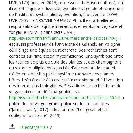
UMR 5175) puis, en 2013, professeur du Muséum (Paris), où
il rejoint l'équipe « diversité, évolution végétale et fongique »
de l’Institut de systématique, évolution, biodiversité (ISYEB-
UMR 7205 – CNRS/MNHN/UPMC/EPHE). Il est actuellement
responsable de l’équipe Interactions et évolution végétale et
fongique (INEVEF) dans cette UMR (
http://isyeb.mnhn.fr/fr/annuaire/marc-andre-selosse-404
). Il
est aussi professeur de l’Université de Gdansk, en Pologne,
où il dirige une équipe de recherche. Ses recherches sont
centrées sur l’interaction mycorhizienne, une symbiose entre
les racines de plus de 90% des plantes et des champignons
du sol qui multiplie les capacités d'absorption de l'eau et
d’éléments nutritifs par le système racinaire des plantes
hôtes. Il s’intéresse à la diversité microbienne et à l’évolution
des interactions biologiques. Ses articles de recherche et de
vulgarisation sont téléchargeables sur
http://isyeb.mnhn.fr/fr/annuaire/marc-andre-selosse-404
. Il a
publié des ouvrages grand-public sur les microbiotes
(“Jamais seul”, 2017) et les tannins (“Les goûts et les
couleurs du monde”, 2019).
Télécharger le CV