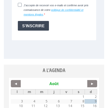
A L'AGENDA
Août
◀
▶
l
m
m
j
v
s
d
1
2
3
4
5
6
7
8
9
10
11
12
13
14
15
16