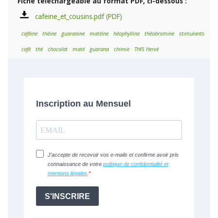
Fiche téléchargeable au format PDF, ci-dessous :
cafeine_et_cousins.pdf
caféine
théine
guaranine
matéine
héophylline
théobromine
stimulants
café
thé
chocolat
maté
guarana
chimie
THIS Hervé