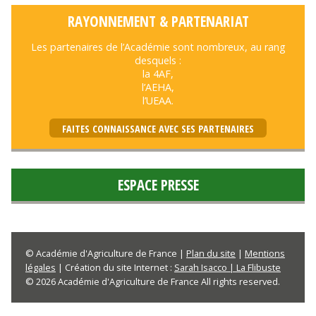
RAYONNEMENT & PARTENARIAT
Les partenaires de l’Académie sont nombreux, au rang
desquels :
la 4AF,
l’AEHA,
l’UEAA.
FAITES CONNAISSANCE AVEC SES PARTENAIRES
ESPACE PRESSE
© Académie d'Agriculture de France |
Plan du site
|
Mentions
légales
| Création du site Internet :
Sarah Isacco | La Flibuste
© 2026 Académie d'Agriculture de France All rights reserved.