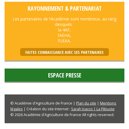
RAYONNEMENT & PARTENARIAT
Les partenaires de l’Académie sont nombreux, au rang
desquels :
la 4AF,
l’AEHA,
l’UEAA.
FAITES CONNAISSANCE AVEC SES PARTENAIRES
ESPACE PRESSE
© Académie d'Agriculture de France |
Plan du site
|
Mentions
légales
| Création du site Internet :
Sarah Isacco | La Flibuste
© 2026 Académie d'Agriculture de France All rights reserved.