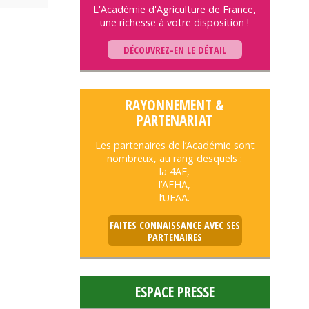
L'Académie d'Agriculture de France,
une richesse à votre disposition !
DÉCOUVREZ-EN LE DÉTAIL
RAYONNEMENT &
PARTENARIAT
Les partenaires de l’Académie sont
nombreux, au rang desquels :
la 4AF,
l’AEHA,
l’UEAA.
FAITES CONNAISSANCE AVEC SES
PARTENAIRES
ESPACE PRESSE