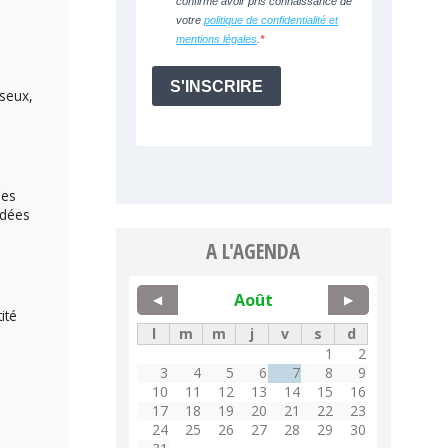
sseux,
Ces
ndées
A L'AGENDA
Août
◀
▶
ité
l
m
m
j
v
s
d
1
2
3
4
5
6
7
8
9
10
11
12
13
14
15
16
17
18
19
20
21
22
23
24
25
26
27
28
29
30