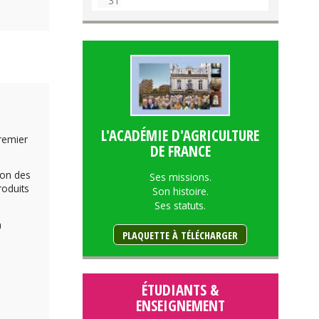
31
L'ACADÉMIE D'AGRICULTURE
premier
DE FRANCE
ion des
Ses missions.
roduits
Son histoire.
Ses statuts.
a
PLAQUETTE À TÉLÉCHARGER
ÉTUDIANTS &
ENSEIGNEMENT