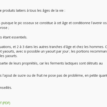
roduits laitiers à tous les âges de la vie :
puisque le pic osseux se constitue à cet âge et conditionne l'avenir o
rose ;
s étant essentiels.
uations, et 2 à 3 dans les autres tranches d'âge et chez les hommes. 
e et yaourts, avec si possible un yaourt par jour ; les portions recomma
les yaourts.
rtie de leurs propriétés, car les ferments lactiques sont détruits au
ais l'ajout de sucre ou de fruit ne pose pas de problème, en petite quant
nseillés.
f