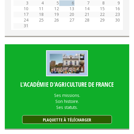
3
4
5
6
7
8
9
10
11
12
13
14
15
16
17
18
19
20
21
22
23
24
25
26
27
28
29
30
31
L'ACADÉMIE D'AGRICULTURE DE FRANCE
Ses missions.
Son histoire.
Ses statuts.
PLAQUETTE À TÉLÉCHARGER