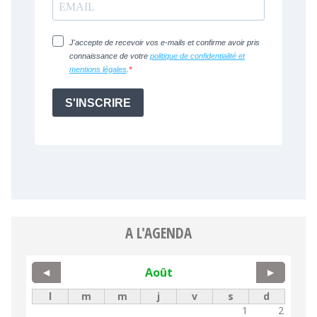
A L'AGENDA
Août
◀
▶
l
m
m
j
v
s
d
1
2