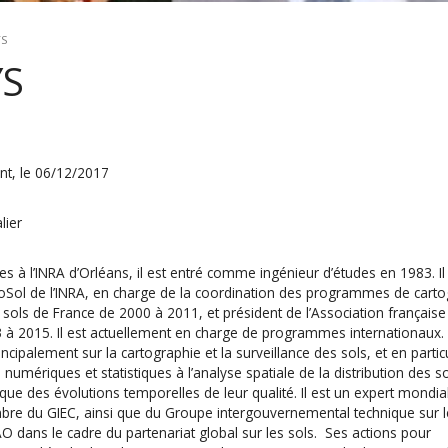
YS
YS
t, le 06/12/2017
lier
s à l’INRA d’Orléans, il est entré comme ingénieur d’études en 1983. Il
InfoSol de l’INRA, en charge de la coordination des programmes de cart
s sols de France de 2000 à 2011, et président de l’Association français
3 à 2015. Il est actuellement en charge de programmes internationaux.
ncipalement sur la cartographie et la surveillance des sols, et en particu
 numériques et statistiques à l’analyse spatiale de la distribution des s
i que des évolutions temporelles de leur qualité. Il est un expert mondi
bre du GIEC, ainsi que du Groupe intergouvernemental technique sur l
AO dans le cadre du partenariat global sur les sols. Ses actions pour