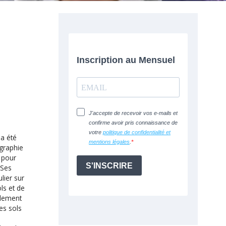
 a été
ographie
e pour
 Ses
lier sur
ols et de
alement
es sols