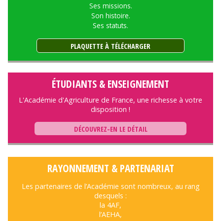
Ses missions.
Son histoire.
Ses statuts.
PLAQUETTE À TÉLÉCHARGER
ÉTUDIANTS & ENSEIGNEMENT
L'Académie d'Agriculture de France, une richesse à votre
disposition !
DÉCOUVREZ-EN LE DÉTAIL
RAYONNEMENT & PARTENARIAT
Les partenaires de l’Académie sont nombreux, au rang
desquels :
la 4AF,
l’AEHA,