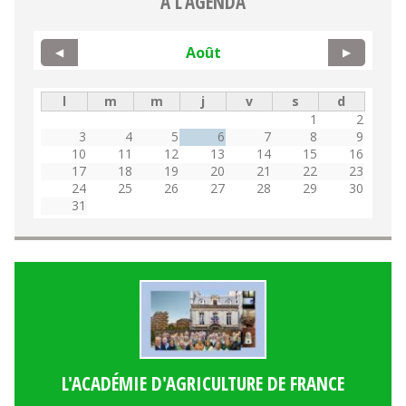
A L'AGENDA
Août
◀
▶
l
m
m
j
v
s
d
1
2
3
4
5
6
7
8
9
10
11
12
13
14
15
16
17
18
19
20
21
22
23
24
25
26
27
28
29
30
31
L'ACADÉMIE D'AGRICULTURE DE FRANCE