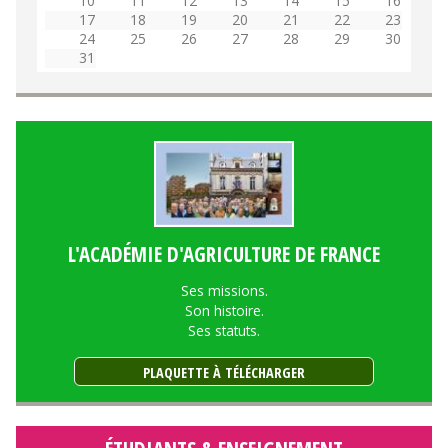
10
11
12
13
14
15
16
17
18
19
20
21
22
23
24
25
26
27
28
29
30
31
L'ACADÉMIE D'AGRICULTURE DE FRANCE
Ses missions.
Son histoire.
Ses statuts.
PLAQUETTE À TÉLÉCHARGER