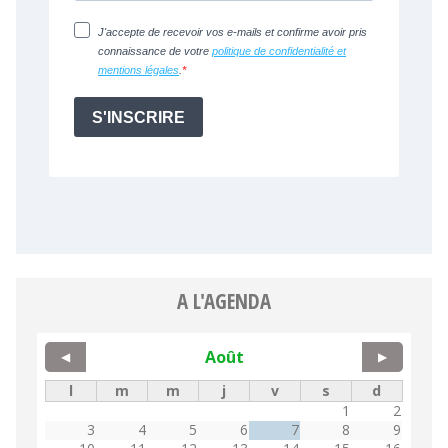
A L'AGENDA
Août
◀
▶
l
m
m
j
v
s
d
1
2
3
4
5
6
7
8
9