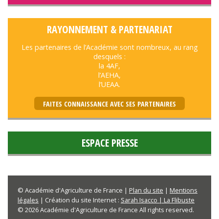
RAYONNEMENT & PARTENARIAT
Les partenaires de l’Académie sont nombreux, au rang
desquels :
la 4AF,
l’AEHA,
l’UEAA.
FAITES CONNAISSANCE AVEC SES PARTENAIRES
ESPACE PRESSE
© Académie d'Agriculture de France |
Plan du site
|
Mentions
légales
| Création du site Internet :
Sarah Isacco | La Flibuste
© 2026 Académie d'Agriculture de France All rights reserved.