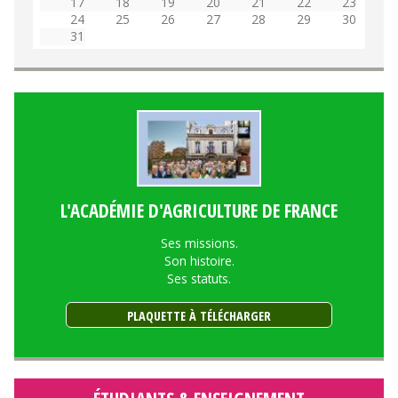
17
18
19
20
21
22
23
24
25
26
27
28
29
30
31
L'ACADÉMIE D'AGRICULTURE DE FRANCE
Ses missions.
Son histoire.
Ses statuts.
PLAQUETTE À TÉLÉCHARGER