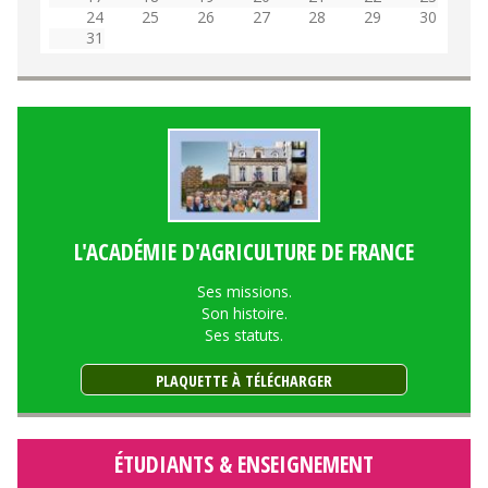
24
25
26
27
28
29
30
31
L'ACADÉMIE D'AGRICULTURE DE FRANCE
Ses missions.
Son histoire.
Ses statuts.
PLAQUETTE À TÉLÉCHARGER
ÉTUDIANTS & ENSEIGNEMENT