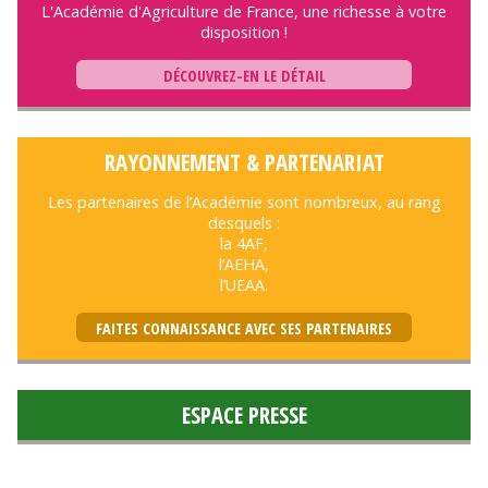
L'Académie d'Agriculture de France, une richesse à votre
disposition !
DÉCOUVREZ-EN LE DÉTAIL
RAYONNEMENT & PARTENARIAT
Les partenaires de l’Académie sont nombreux, au rang
desquels :
la 4AF,
l’AEHA,
l’UEAA.
FAITES CONNAISSANCE AVEC SES PARTENAIRES
ESPACE PRESSE