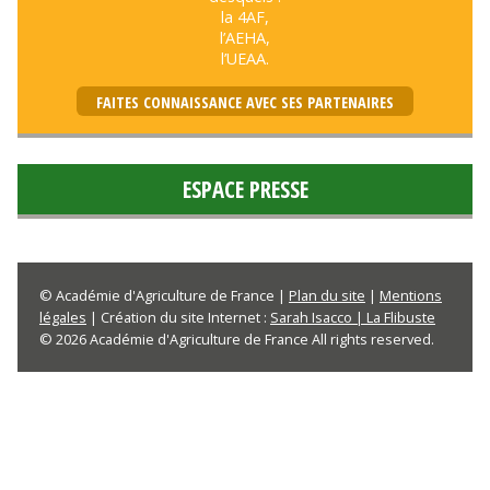
la 4AF,
l’AEHA,
l’UEAA.
FAITES CONNAISSANCE AVEC SES PARTENAIRES
ESPACE PRESSE
© Académie d'Agriculture de France |
Plan du site
|
Mentions
légales
| Création du site Internet :
Sarah Isacco | La Flibuste
© 2026 Académie d'Agriculture de France All rights reserved.