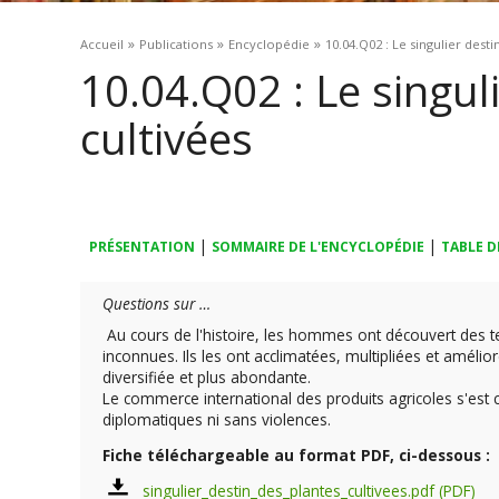
Vous êtes ici
»
»
»
Accueil
Publications
Encyclopédie
10.04.Q02 : Le singulier desti
10.04.Q02 : Le singul
cultivées
|
|
PRÉSENTATION
SOMMAIRE DE L'ENCYCLOPÉDIE
TABLE D
Questions sur …
Au cours de l'histoire, les hommes ont découvert des 
inconnues. Ils les ont acclimatées, multipliées et améli
diversifiée et plus abondante.
Le commerce international des produits agricoles s'est
diplomatiques ni sans violences.
Fiche téléchargeable au format PDF, ci-dessous :
singulier_destin_des_plantes_cultivees.pdf