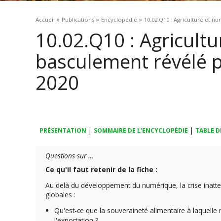
Vous êtes ici
»
»
»
Accueil
Publications
Encyclopédie
10.02.Q10 : Agriculture et nu
10.02.Q10 : Agricult
basculement révélé pa
2020
|
|
PRÉSENTATION
SOMMAIRE DE L'ENCYCLOPÉDIE
TABLE D
Questions sur …
Ce qu'il faut retenir de la fiche :
Au delà du développement du numérique, la crise inatten
globales :
Qu'est-ce que la souveraineté alimentaire à laquelle
l'exportation ?