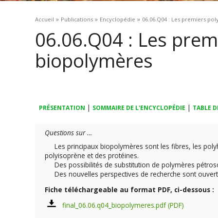
Vous êtes ici
»
»
»
Accueil
Publications
Encyclopédie
06.06.Q04 : Les premiers po
06.06.Q04 : Les prem
biopolymères
|
|
PRÉSENTATION
SOMMAIRE DE L'ENCYCLOPÉDIE
TABLE D
Questions sur …
Les principaux biopolymères sont les fibres, les polyhy
polyisoprène et des protéines.
Des possibilités de substitution de polymères pétrosou
Des nouvelles perspectives de recherche sont ouvertes
Fiche téléchargeable au format PDF, ci-dessous :
final_06.06.q04_biopolymeres.pdf