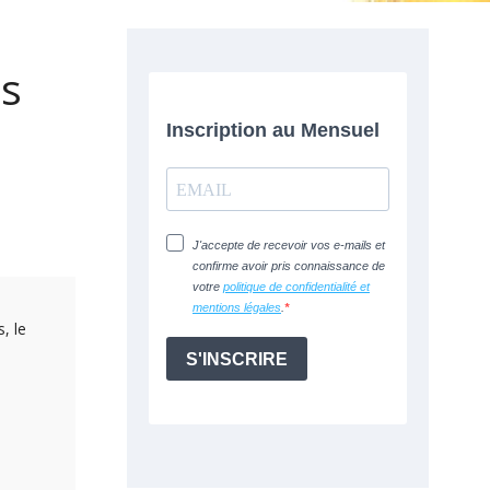
es
, le