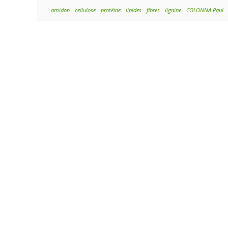
amidon
cellulose
protéine
lipides
fibres
lignine
COLONNA Paul