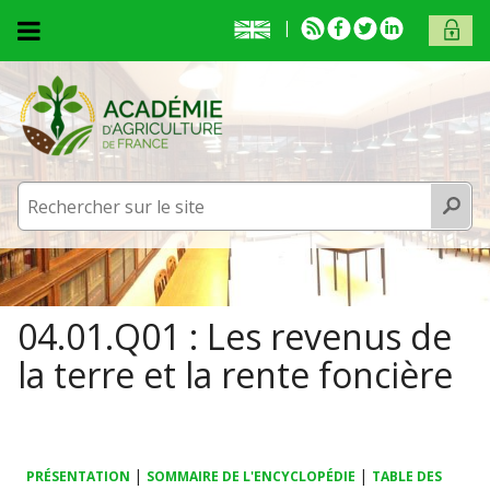
Aller au contenu principal
English
RSS
Facebook
Twitter
Linkedin
ACCÈS
presentation
MEMB
Accueil
L'académie
L'académie
Activités
Recherc
Activités
Membres
Membres
Prix et médailles
Publications
Prix et médailles
Vous êtes ici
04.01.Q01 : Les revenus de
Fonds documentaire
Publications
la terre et la rente foncière
Contact et venue
Fonds documentaire
Contact et venue
|
|
PRÉSENTATION
SOMMAIRE DE L'ENCYCLOPÉDIE
TABLE DES