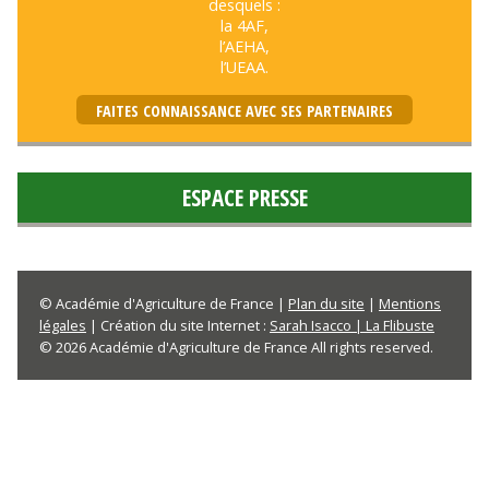
desquels :
la 4AF,
l’AEHA,
l’UEAA.
FAITES CONNAISSANCE AVEC SES PARTENAIRES
ESPACE PRESSE
© Académie d'Agriculture de France |
Plan du site
|
Mentions
légales
| Création du site Internet :
Sarah Isacco | La Flibuste
© 2026 Académie d'Agriculture de France All rights reserved.