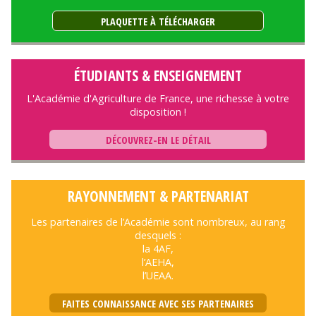
PLAQUETTE À TÉLÉCHARGER
ÉTUDIANTS & ENSEIGNEMENT
L'Académie d'Agriculture de France, une richesse à votre
disposition !
DÉCOUVREZ-EN LE DÉTAIL
RAYONNEMENT & PARTENARIAT
Les partenaires de l’Académie sont nombreux, au rang
desquels :
la 4AF,
l’AEHA,
l’UEAA.
FAITES CONNAISSANCE AVEC SES PARTENAIRES