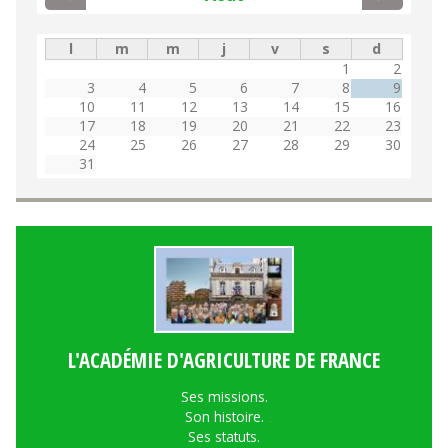
l
m
m
j
v
s
d
1
2
3
4
5
6
7
8
9
10
11
12
13
14
15
16
17
18
19
20
21
22
23
24
25
26
27
28
29
30
31
L'ACADÉMIE D'AGRICULTURE DE FRANCE
Ses missions.
Son histoire.
Ses statuts.