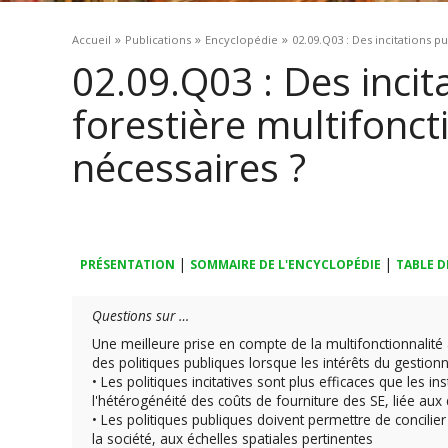
Vous êtes ici
»
»
»
Accueil
Publications
Encyclopédie
02.09.Q03 : Des incitations p
02.09.Q03 : Des incit
forestière multifonct
nécessaires ?
|
|
PRÉSENTATION
SOMMAIRE DE L'ENCYCLOPÉDIE
TABLE D
Questions sur …
Une meilleure prise en compte de la multifonctionnalité 
des politiques publiques lorsque les intérêts du gestionn
• Les politiques incitatives sont plus efficaces que les
l'hétérogénéité des coûts de fourniture des SE, liée aux d
• Les politiques publiques doivent permettre de concilier
la société, aux échelles spatiales pertinentes