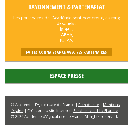
RAYONNEMENT & PARTENARIAT
Les partenaires de l’Académie sont nombreux, au rang
desquels :
la 4AF,
l’AEHA,
l’UEAA.
FAITES CONNAISSANCE AVEC SES PARTENAIRES
ESPACE PRESSE
© Académie d'Agriculture de France |
Plan du site
|
Mentions
légales
| Création du site Internet :
Sarah Isacco | La Flibuste
© 2026 Académie d'Agriculture de France All rights reserved.