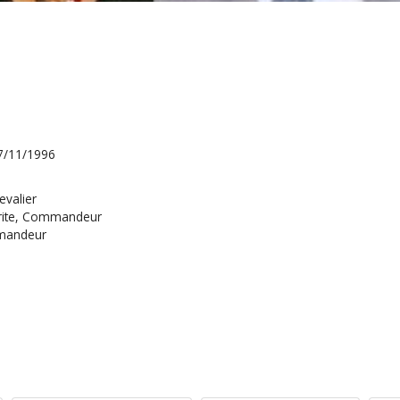
27/11/1996
evalier
érite, Commandeur
mmandeur