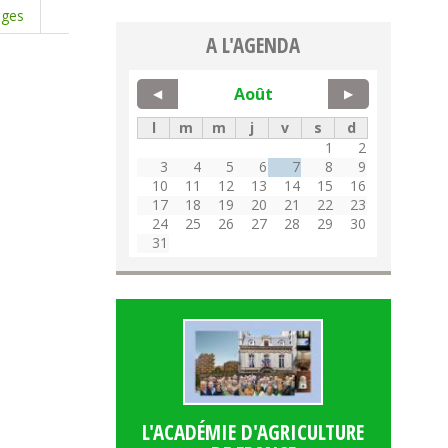
oges
A L'AGENDA
Août
◀
▶
l
m
m
j
v
s
d
1
2
3
4
5
6
7
8
9
10
11
12
13
14
15
16
17
18
19
20
21
22
23
24
25
26
27
28
29
30
31
L'ACADÉMIE D'AGRICULTURE