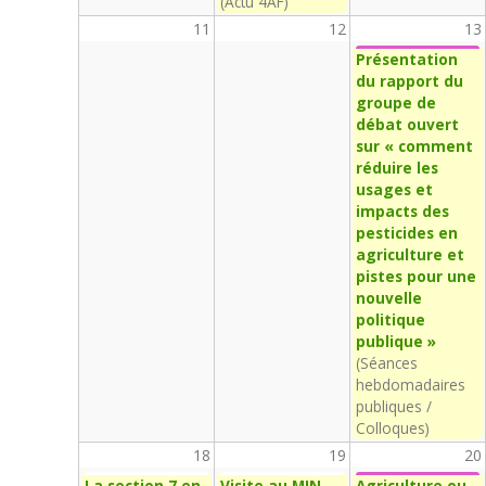
(Actu 4AF)
11
12
13
Présentation
du rapport du
groupe de
débat ouvert
sur « comment
réduire les
usages et
impacts des
pesticides en
agriculture et
pistes pour une
nouvelle
politique
publique »
(Séances
hebdomadaires
publiques /
Colloques)
18
19
20
La section 7 en
Visite au MIN
Agriculture ou