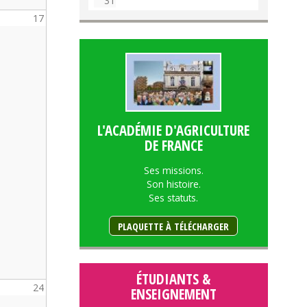
31
17
L'ACADÉMIE D'AGRICULTURE
DE FRANCE
Ses missions.
Son histoire.
Ses statuts.
PLAQUETTE À TÉLÉCHARGER
ÉTUDIANTS &
24
ENSEIGNEMENT