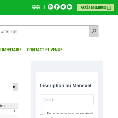
English
RSS
Facebook
Twitter
Linkedin
ACCÈS MEMBRES
presentation
Rechercher
UMENTAIRE
CONTACT ET VENUE
▶
im
3