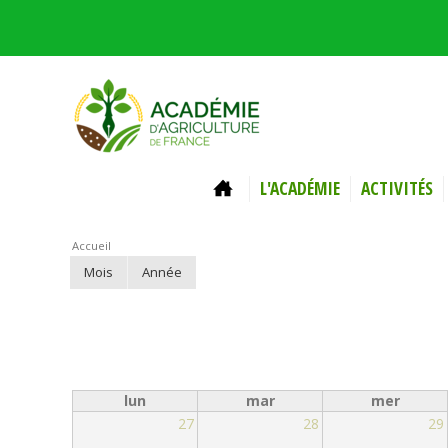
Aller au contenu principal
ACCUEIL
L'ACADÉMIE
ACTIVITÉS
Vous êtes ici
Accueil
Onglets principaux
Mois
(onglet
Année
actif)
lun
mar
mer
27
28
29