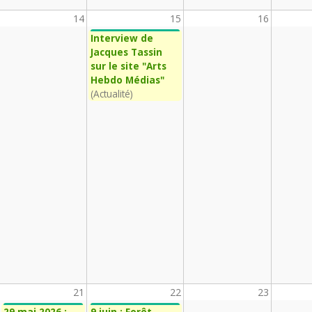
14
15
16
Interview de
Jacques Tassin
sur le site "Arts
Hebdo Médias"
(Actualité)
21
22
23
29 mai 2026 :
9 juin : Forêt