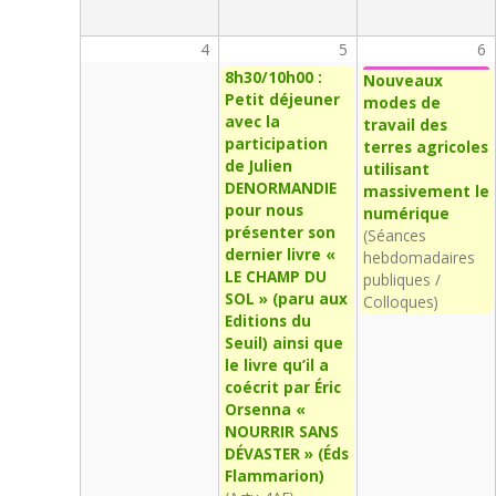
4
5
6
8h30/10h00 :
Nouveaux
Petit déjeuner
modes de
avec la
travail des
participation
terres agricoles
de Julien
utilisant
DENORMANDIE
massivement le
pour nous
numérique
présenter son
(Séances
dernier livre «
hebdomadaires
LE CHAMP DU
publiques /
SOL » (paru aux
Colloques)
Editions du
Seuil) ainsi que
le livre qu’il a
coécrit par Éric
Orsenna «
NOURRIR SANS
DÉVASTER » (Éds
Flammarion)