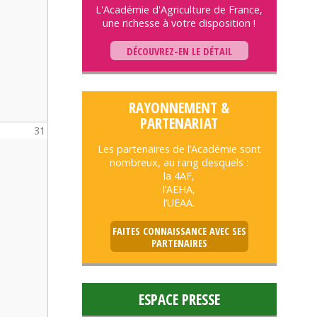
L'Académie d'Agriculture de France,
une richesse à votre disposition !
DÉCOUVREZ-EN LE DÉTAIL
RAYONNEMENT &
PARTENARIAT
31
Les partenaires de l’Académie sont
nombreux, au rang desquels :
la 4AF,
l’AEHA,
l’UEAA.
FAITES CONNAISSANCE AVEC SES
PARTENAIRES
ESPACE PRESSE