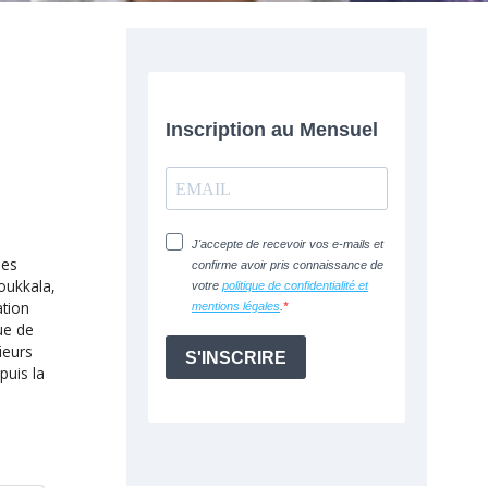
des
oukkala,
ation
ue de
ieurs
puis la