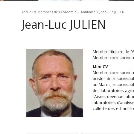
Vous êtes ici
»
»
»
Accueil
Membres de l'Académie
Annuaire
Jean-Luc JULIEN
Jean-Luc JULIEN
Membre titulaire, le 
Membre correspondan
Mini CV
Membre correspondant
postes de responsabl
au Maroc, responsable
des laboratoires agro
l’Aisne, devenue labo
laboratoires d’analyse
collecte des échantillo