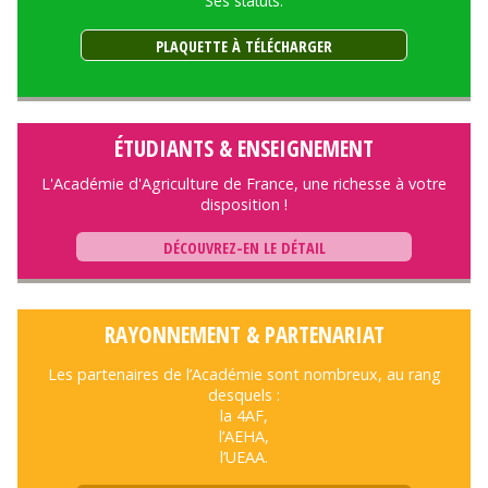
Ses statuts.
PLAQUETTE À TÉLÉCHARGER
ÉTUDIANTS & ENSEIGNEMENT
L'Académie d'Agriculture de France, une richesse à votre
disposition !
DÉCOUVREZ-EN LE DÉTAIL
RAYONNEMENT & PARTENARIAT
Les partenaires de l’Académie sont nombreux, au rang
desquels :
la 4AF,
l’AEHA,
l’UEAA.