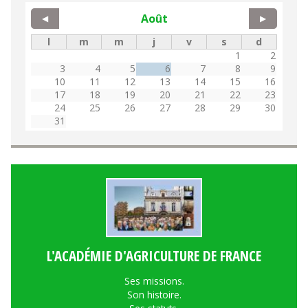
Août
◀
▶
l
m
m
j
v
s
d
1
2
3
4
5
6
7
8
9
10
11
12
13
14
15
16
17
18
19
20
21
22
23
24
25
26
27
28
29
30
31
L'ACADÉMIE D'AGRICULTURE DE FRANCE
Ses missions.
Son histoire.