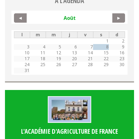
A L'AGENDA
Août
◀
▶
l
m
m
j
v
s
d
1
2
3
4
5
6
7
8
9
10
11
12
13
14
15
16
17
18
19
20
21
22
23
24
25
26
27
28
29
30
31
L'ACADÉMIE D'AGRICULTURE DE FRANCE