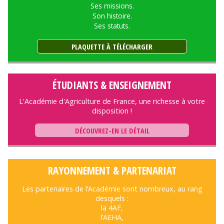
Ses missions.
Son histoire.
Ses statuts.
PLAQUETTE À TÉLÉCHARGER
ÉTUDIANTS & ENSEIGNEMENT
L'Académie d'Agriculture de France, une richesse à votre
disposition !
DÉCOUVREZ-EN LE DÉTAIL
RAYONNEMENT & PARTENARIAT
Les partenaires de l’Académie sont nombreux, au rang
desquels :
la 4AF,
l’AEHA,