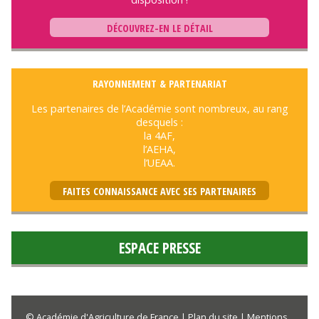
DÉCOUVREZ-EN LE DÉTAIL
RAYONNEMENT & PARTENARIAT
Les partenaires de l’Académie sont nombreux, au rang
desquels :
la 4AF,
l’AEHA,
l’UEAA.
FAITES CONNAISSANCE AVEC SES PARTENAIRES
ESPACE PRESSE
© Académie d'Agriculture de France |
Plan du site
|
Mentions