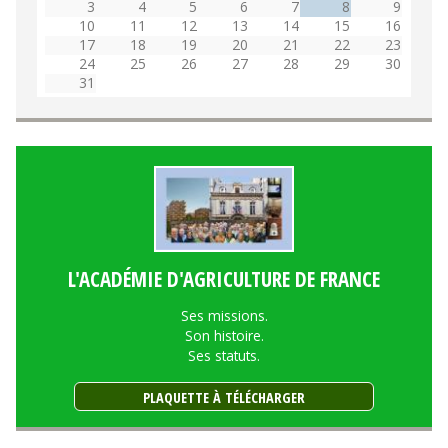
3
4
5
6
7
8
9
10
11
12
13
14
15
16
17
18
19
20
21
22
23
24
25
26
27
28
29
30
31
L'ACADÉMIE D'AGRICULTURE DE FRANCE
Ses missions.
Son histoire.
Ses statuts.
PLAQUETTE À TÉLÉCHARGER