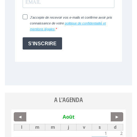
A L'AGENDA
Août
◀
▶
l
m
m
j
v
s
d
1
2