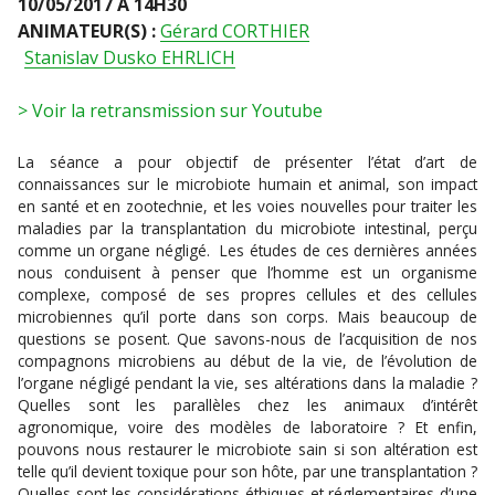
10/05/2017 À 14H30
ANIMATEUR(S) :
Gérard CORTHIER
Stanislav Dusko EHRLICH
> Voir la retransmission sur Youtube
La séance a pour objectif de présenter l’état d’art de
connaissances sur le microbiote humain et animal, son impact
en santé et en zootechnie, et les voies nouvelles pour traiter les
maladies par la transplantation du microbiote intestinal, perçu
comme un organe négligé. Les études de ces dernières années
nous conduisent à penser que l’homme est un organisme
complexe, composé de ses propres cellules et des cellules
microbiennes qu’il porte dans son corps. Mais beaucoup de
questions se posent. Que savons-nous de l’acquisition de nos
compagnons microbiens au début de la vie, de l’évolution de
l’organe négligé pendant la vie, ses altérations dans la maladie ?
Quelles sont les parallèles chez les animaux d’intérêt
agronomique, voire des modèles de laboratoire ? Et enfin,
pouvons nous restaurer le microbiote sain si son altération est
telle qu’il devient toxique pour son hôte, par une transplantation ?
Quelles sont les considérations éthiques et réglementaires d’une