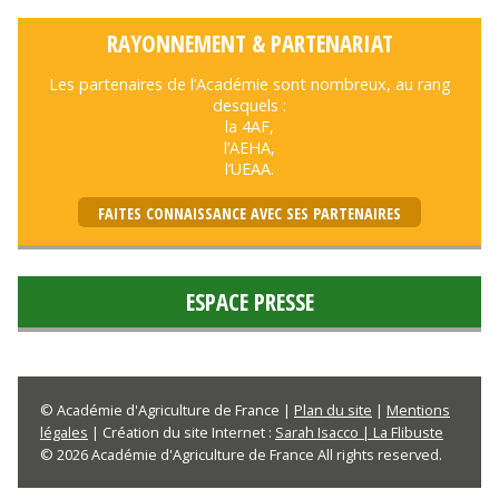
RAYONNEMENT & PARTENARIAT
Les partenaires de l’Académie sont nombreux, au rang
desquels :
la 4AF,
l’AEHA,
l’UEAA.
FAITES CONNAISSANCE AVEC SES PARTENAIRES
ESPACE PRESSE
© Académie d'Agriculture de France |
Plan du site
|
Mentions
légales
| Création du site Internet :
Sarah Isacco | La Flibuste
© 2026 Académie d'Agriculture de France All rights reserved.