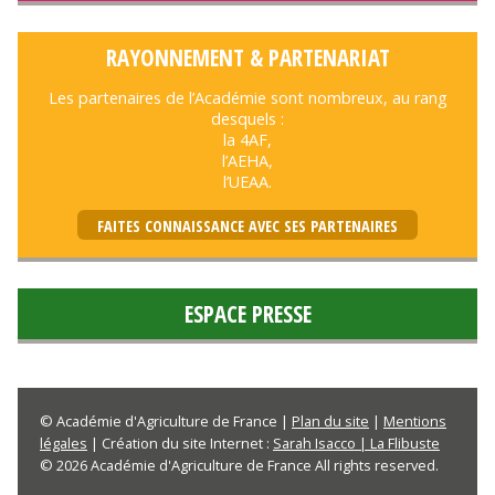
RAYONNEMENT & PARTENARIAT
Les partenaires de l’Académie sont nombreux, au rang
desquels :
la 4AF,
l’AEHA,
l’UEAA.
FAITES CONNAISSANCE AVEC SES PARTENAIRES
ESPACE PRESSE
© Académie d'Agriculture de France |
Plan du site
|
Mentions
légales
| Création du site Internet :
Sarah Isacco | La Flibuste
© 2026 Académie d'Agriculture de France All rights reserved.