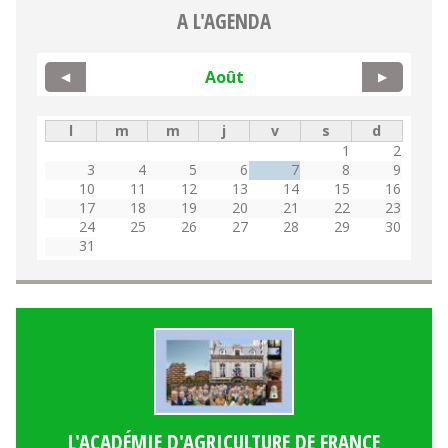
A L'AGENDA
Août
◀
▶
l
m
m
j
v
s
d
1
2
3
4
5
6
7
8
9
10
11
12
13
14
15
16
17
18
19
20
21
22
23
24
25
26
27
28
29
30
31
L'ACADÉMIE D'AGRICULTURE DE FRANCE