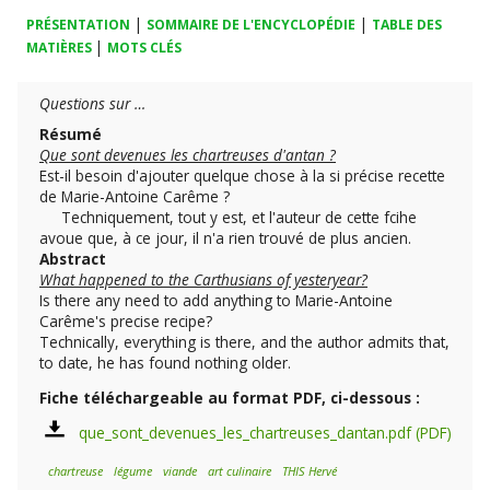
|
|
PRÉSENTATION
SOMMAIRE DE L'ENCYCLOPÉDIE
TABLE DES
|
MATIÈRES
MOTS CLÉS
Questions sur …
Résumé
Que sont devenues les chartreuses d'antan ?
Est-il besoin d'ajouter quelque chose à la si précise recette
de Marie-Antoine Carême ?
Techniquement, tout y est, et l'auteur de cette fcihe
avoue que, à ce jour, il n'a rien trouvé de plus ancien.
Abstract
What happened to the Carthusians of yesteryear?
Is there any need to add anything to Marie-Antoine
Carême's precise recipe?
Technically, everything is there, and the author admits that,
to date, he has found nothing older.
Fiche téléchargeable au format PDF, ci-dessous :
que_sont_devenues_les_chartreuses_dantan.pdf
chartreuse
légume
viande
art culinaire
THIS Hervé