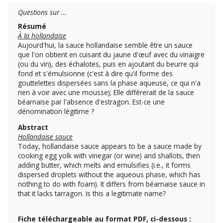
Questions sur …
Résumé
À la hollandaise
Aujourd'hui, la sauce hollandaise semble être un sauce
que l'on obtient en cuisant du jaune d'œuf avec du vinaigre
(ou du vin), des échalotes, puis en ajoutant du beurre qui
fond et s'émulsionne (c'est à dire qu'il forme des
gouttelettes dispersées sans la phase aqueuse, ce qui n'a
rien à voir avec une mousse); Elle différerait de la sauce
béarnaise par l'absence d'estragon. Est-ce une
dénomination légitime ?
Abstract
Hollandaise sauce
Today, hollandaise sauce appears to be a sauce made by
cooking egg yolk with vinegar (or wine) and shallots, then
adding butter, which melts and emulsifies (i.e., it forms
dispersed droplets without the aqueous phase, which has
nothing to do with foam). It differs from béarnaise sauce in
that it lacks tarragon. Is this a legitimate name?
Fiche téléchargeable au format PDF, ci-dessous :