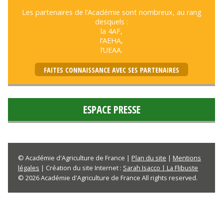
Les partenaires de l’Académie sont nombreux, au rang
desquels :
la 4AF,
l’AEHA,
l’UEAA.
FAITES CONNAISSANCE AVEC SES PARTENAIRES
ESPACE PRESSE
© Académie d'Agriculture de France |
Plan du site
|
Mentions
légales
| Création du site Internet :
Sarah Isacco | La Flibuste
© 2026 Académie d'Agriculture de France All rights reserved.