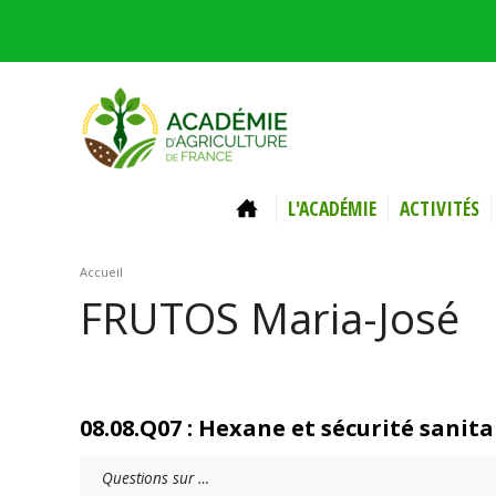
Aller au contenu principal
ACCUEIL
L'ACADÉMIE
ACTIVITÉS
Vous êtes ici
Accueil
FRUTOS Maria-José
08.08.Q07 : Hexane et sécurité sanit
Questions sur …