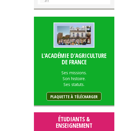
31
L'ACADÉMIE D'AGRICULTURE
DE FRANCE
Ses missions.
Son histoire.
Ses statuts.
PLAQUETTE À TÉLÉCHARGER
ÉTUDIANTS &
ENSEIGNEMENT