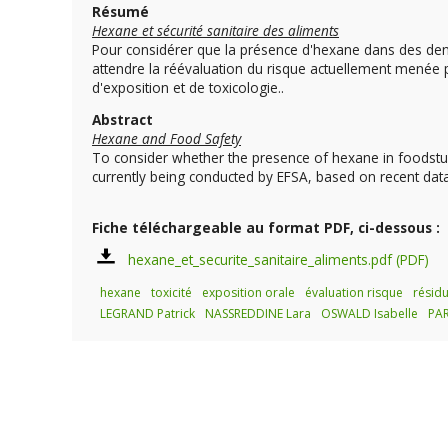
Résumé
Hexane et sécurité sanitaire des aliments
Pour considérer que la présence d'hexane dans des denr
attendre la réévaluation du risque actuellement menée p
d'exposition et de toxicologie..
Abstract
Hexane and Food Safety
To consider whether the presence of hexane in foodstu
currently being conducted by EFSA, based on recent data
Fiche téléchargeable au format PDF, ci-dessous :
hexane_et_securite_sanitaire_aliments.pdf
hexane
toxicité
exposition orale
évaluation risque
résid
LEGRAND Patrick
NASSREDDINE Lara
OSWALD Isabelle
PAR