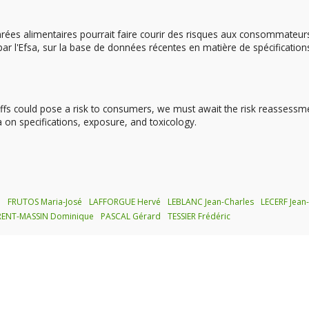
ées alimentaires pourrait faire courir des risques aux consommateurs,
ar l'Efsa, sur la base de données récentes en matière de spécification
ffs could pose a risk to consumers, we must await the risk reassessm
 on specifications, exposure, and toxicology.
u
FRUTOS Maria-José
LAFFORGUE Hervé
LEBLANC Jean-Charles
LECERF Jean
ENT-MASSIN Dominique
PASCAL Gérard
TESSIER Frédéric