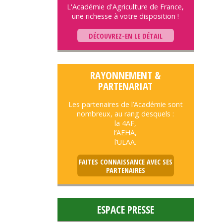
L'Académie d'Agriculture de France,
une richesse à votre disposition !
DÉCOUVREZ-EN LE DÉTAIL
RAYONNEMENT &
PARTENARIAT
Les partenaires de l’Académie sont
nombreux, au rang desquels :
la 4AF,
l’AEHA,
l’UEAA.
FAITES CONNAISSANCE AVEC SES
PARTENAIRES
ESPACE PRESSE