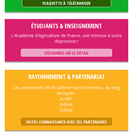
PLAQUETTE À TÉLÉCHARGER
ÉTUDIANTS & ENSEIGNEMENT
L'Académie d'Agriculture de France, une richesse à votre
disposition !
DÉCOUVREZ-EN LE DÉTAIL
RAYONNEMENT & PARTENARIAT
Les partenaires de l’Académie sont nombreux, au rang
desquels :
la 4AF,
l’AEHA,
l’UEAA.
FAITES CONNAISSANCE AVEC SES PARTENAIRES