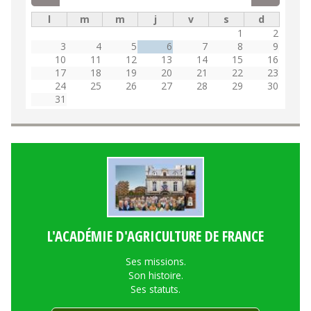
l
m
m
j
v
s
d
1
2
3
4
5
6
7
8
9
10
11
12
13
14
15
16
17
18
19
20
21
22
23
24
25
26
27
28
29
30
31
L'ACADÉMIE D'AGRICULTURE DE FRANCE
Ses missions.
Son histoire.
Ses statuts.