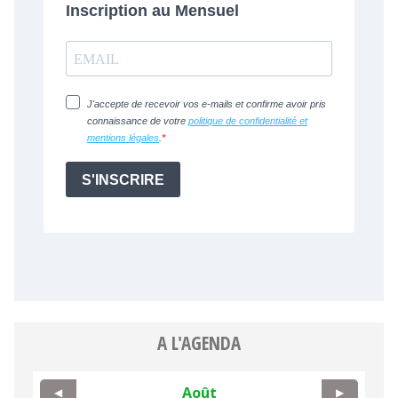
A L'AGENDA
Août
◀
▶