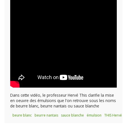
Dans cette vidéo, le professeur Hervé This clarifie la mise
en oeuvre des émulsions que l'on retrouve sous les noms
de beurre blanc, beurre nantais ou sauce blanche
beure blanc
beurre nantais
sauce blanche
émulsion
THIS Hervé