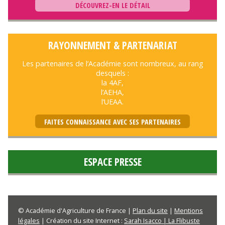
DÉCOUVREZ-EN LE DÉTAIL
RAYONNEMENT & PARTENARIAT
Les partenaires de l’Académie sont nombreux, au rang
desquels :
la 4AF,
l’AEHA,
l’UEAA.
FAITES CONNAISSANCE AVEC SES PARTENAIRES
ESPACE PRESSE
© Académie d'Agriculture de France |
Plan du site
|
Mentions
légales
| Création du site Internet :
Sarah Isacco | La Flibuste