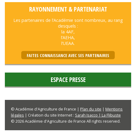
RAYONNEMENT & PARTENARIAT
Les partenaires de l’Académie sont nombreux, au rang
desquels :
la 4AF,
l’AEHA,
l’UEAA.
FAITES CONNAISSANCE AVEC SES PARTENAIRES
ESPACE PRESSE
© Académie d'Agriculture de France |
Plan du site
|
Mentions
légales
| Création du site Internet :
Sarah Isacco | La Flibuste
© 2026 Académie d'Agriculture de France All rights reserved.