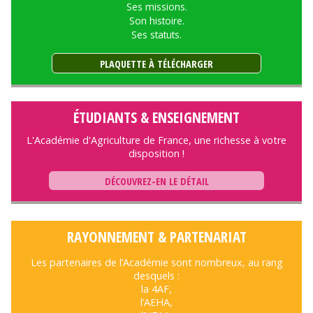
Ses missions.
Son histoire.
Ses statuts.
PLAQUETTE À TÉLÉCHARGER
ÉTUDIANTS & ENSEIGNEMENT
L'Académie d'Agriculture de France, une richesse à votre
disposition !
DÉCOUVREZ-EN LE DÉTAIL
RAYONNEMENT & PARTENARIAT
Les partenaires de l’Académie sont nombreux, au rang
desquels :
la 4AF,
l’AEHA,