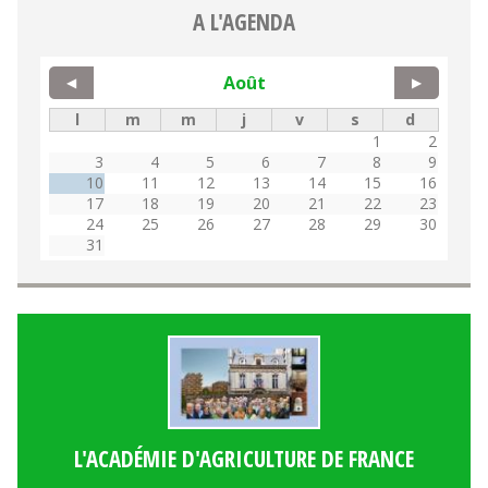
A L'AGENDA
Août
◀
▶
l
m
m
j
v
s
d
1
2
3
4
5
6
7
8
9
10
11
12
13
14
15
16
17
18
19
20
21
22
23
24
25
26
27
28
29
30
31
L'ACADÉMIE D'AGRICULTURE DE FRANCE